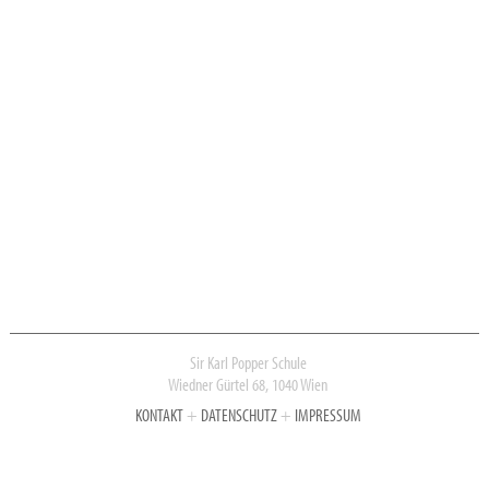
Sir Karl Popper Schule
Wiedner Gürtel 68, 1040 Wien
KONTAKT
+
DATENSCHUTZ
+
IMPRESSUM